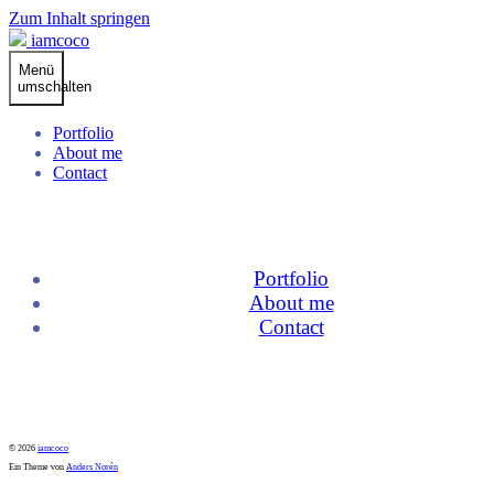
Zum Inhalt springen
iamcoco
Menü
umschalten
Portfolio
About me
Contact
Portfolio
About me
Contact
© 2026
iamcoco
Ein Theme von
Anders Norén